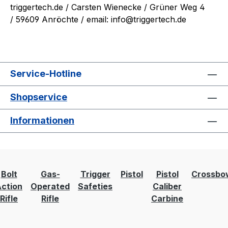
triggertech.de
/ Carsten Wienecke / Grüner Weg 4
/ 59609 Anröchte / email: info@triggertech.de
Service-Hotline
Shopservice
Informationen
Bolt
Gas-
Trigger
Pistol
Pistol
Crossbo
ction
Operated
Safeties
Caliber
Rifle
Rifle
Carbine