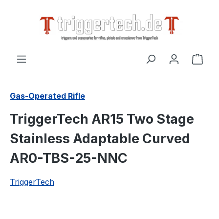
alt springen
Ware
Gas-Operated Rifle
TriggerTech AR15 Two Stage
Stainless Adaptable Curved
AR0-TBS-25-NNC
TriggerTech
Bildergalerie überspringen