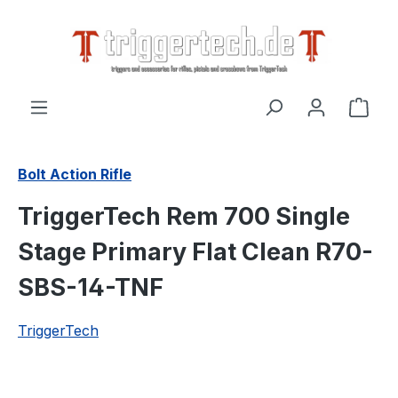
alt springen
Ware
Bolt Action Rifle
TriggerTech Rem 700 Single
Stage Primary Flat Clean R70-
SBS-14-TNF
TriggerTech
Bildergalerie überspringen