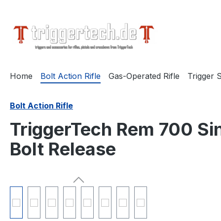
springen
Zur Hauptnavigation springen
Home
Bolt Action Rifle
Gas-Operated Rifle
Trigger S
Bolt Action Rifle
TriggerTech Rem 700 Si
Bolt Release
Bildergalerie überspringen