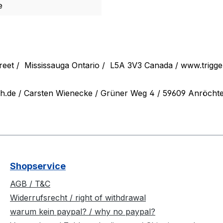
e
reet /
Mississauga Ontario /
L5A 3V3 Canada / www.trigg
ch.de
/ Carsten Wienecke / Grüner Weg 4 / 59609 Anröchte /
Shopservice
AGB / T&C
Widerrufsrecht / right of withdrawal
warum kein paypal? / why no paypal?