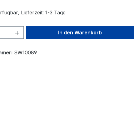
fügbar, Lieferzeit: 1-3 Tage
 Anzahl: Gib den gewünschten Wert ein 
In den Warenkorb
mmer:
SW10089