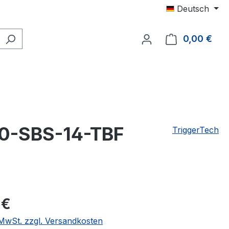
Deutsch
0,00 €
Ware
R70-SBS-14-TBF
TriggerTech
 €
. MwSt. zzgl. Versandkosten