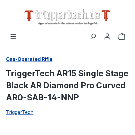
alt springen
Ware
Gas-Operated Rifle
TriggerTech AR15 Single Stage
Black AR Diamond Pro Curved
AR0-SAB-14-NNP
TriggerTech
Bildergalerie überspringen