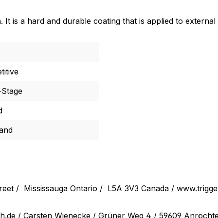
It is a hard and durable coating that is applied to externa
itive
-Stage
d
Hand
reet /
Mississauga Ontario /
L5A 3V3 Canada / www.trigg
ch.de
/ Carsten Wienecke / Grüner Weg 4 / 59609 Anröchte /