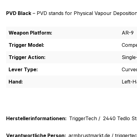
PVD Black
– PVD stands for Physical Vapour Deposition. 
Weapon Platform:
AR-9
Trigger Model:
Compet
Trigger Action:
Single
Lever Type:
Curve
Hand:
Left-
Herstellerinformationen:
TriggerTech /
2440 Tedlo St
Verantwortliche Person:
armbrustmarkt.de / triggerte