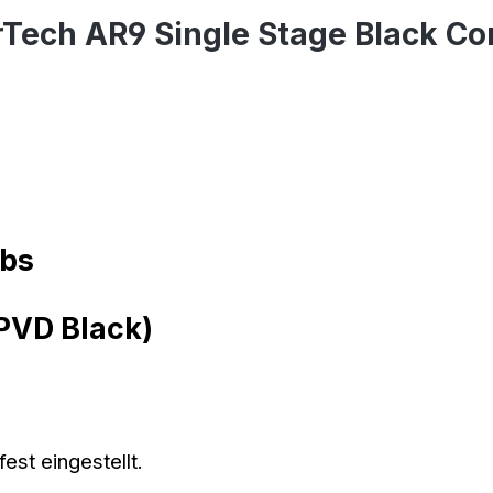
Tech AR9 Single Stage Black Co
P
lbs
PVD Black)
est eingestellt.