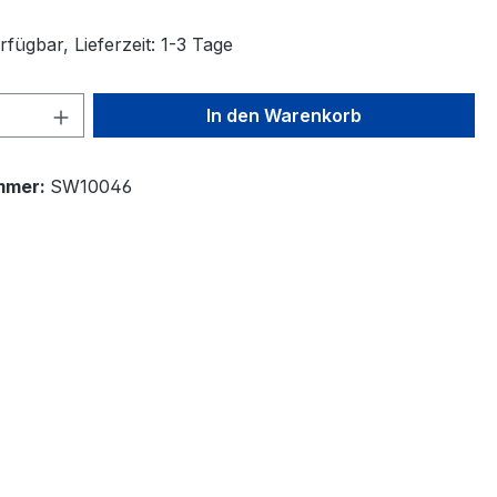
fügbar, Lieferzeit: 1-3 Tage
 Anzahl: Gib den gewünschten Wert ein 
In den Warenkorb
mmer:
SW10046