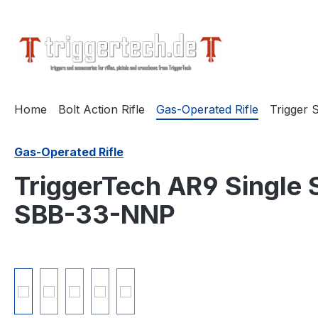
springen
Zur Hauptnavigation springen
Home
Bolt Action Rifle
Gas-Operated Rifle
Trigger S
Gas-Operated Rifle
TriggerTech AR9 Single 
SBB-33-NNP
Bildergalerie überspringen