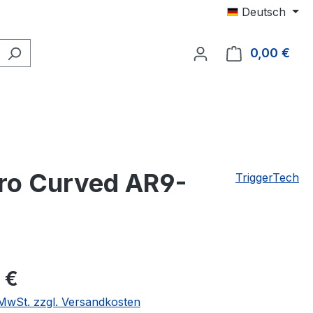
Deutsch
0,00 €
Ware
Pro Curved AR9-
TriggerTech
 €
. MwSt. zzgl. Versandkosten