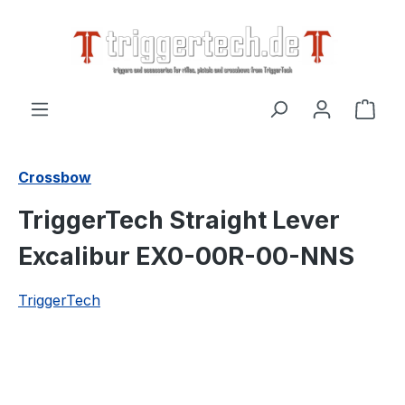
alt springen
Ware
Crossbow
TriggerTech Straight Lever
Excalibur EX0-00R-00-NNS
TriggerTech
Bildergalerie überspringen