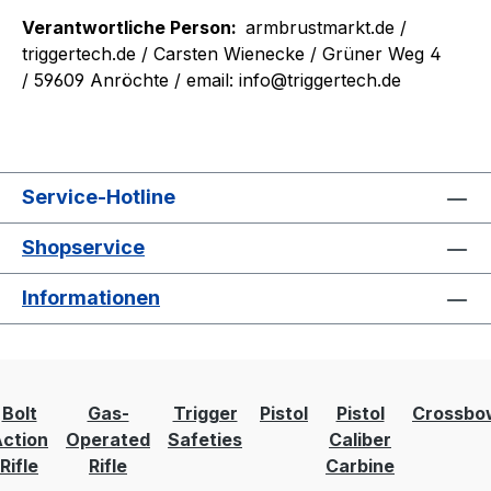
Verantwortliche Person:
armbrustmarkt.de /
triggertech.de
/ Carsten Wienecke / Grüner Weg 4
/ 59609 Anröchte / email: info@triggertech.de
Service-Hotline
Shopservice
Informationen
Bolt
Gas-
Trigger
Pistol
Pistol
Crossbo
ction
Operated
Safeties
Caliber
Rifle
Rifle
Carbine